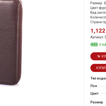
Размер :
Цвет фурн
Вид засте
Количеств
Страна-п
1,122
Артикул: 
У Н
КУ
Тип изде
Пол
Цвет
Размер