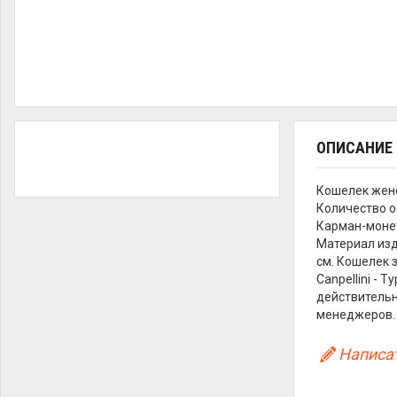
ОПИСАНИЕ
Кошелек жен
Количество ос
Карман-монет
Материал изд
см. Кошелек 
Canpellini - 
действительн
менеджеров.
Написат