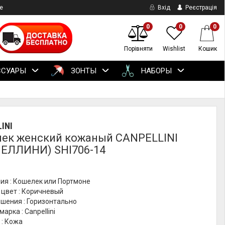
е
Вхід
Реєстрація
0
0
0
Порівняти
Wishlist
Кошик
ССУАРЫ
ЗОНТЫ
НАБОРЫ
INI
ек женский кожаный CANPELLINI
ЕЛЛИНИ) SHI706-14
ия : Кошелек или Портмоне
 цвет : Коричневый
шения : Горизонтально
арка : Canpellini
 : Кожа