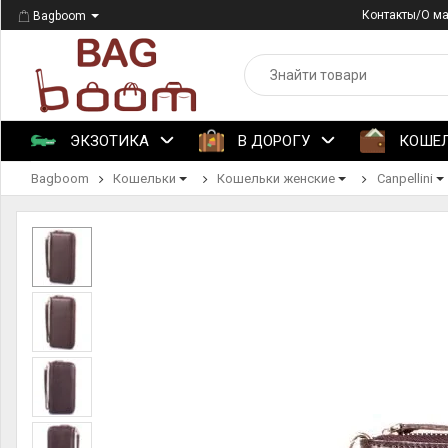
Контакты/О м
Bagboom
ЭКЗОТИКА
В ДОРОГУ
КОШЕ
Bagboom
Кошельки
Кошельки женские
Canpellini