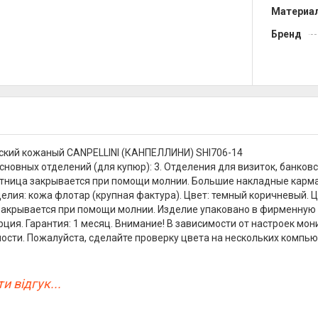
Материа
Бренд
ский кожаный CANPELLINI (КАНПЕЛЛИНИ) SHI706-14
новных отделений (для купюр): 3. Отделения для визиток, банковск
ница закрывается при помощи молнии. Большие накладные карманы
елия: кожа флотар (крупная фактура). Цвет: темный коричневый. Ц
закрывается при помощи молнии. Изделие упаковано в фирменную
Турция. Гарантия: 1 месяц. Внимание! В зависимости от настроек м
ости. Пожалуйста, сделайте проверку цвета на нескольких компью
и відгук...