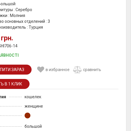
 Большой
итуры : Серебро
жки : Молния
о основных отделений : 3
роизводитель : Турция
 грн.
SHI706-14
АЯВНОСТІ
ПИТИ ЗАРАЗ
в избранное
сравнить
лия
кошелек
женщине
большой