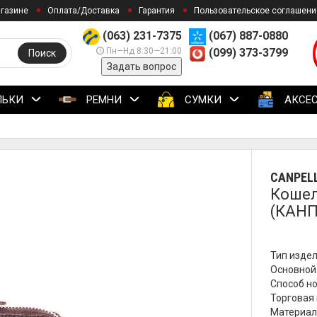
агазине
Оплата/Доставка
Гарантия
Пользовательское соглашени
(063) 231-7375
(067) 887-0880
Пн—Нд 8:30—21:00
(099) 373-3799
Поиск
Задать вопрос
ЛЬКИ
РЕМНИ
СУМКИ
АКСЕ
CANPELL
Кошел
(КАНП
Тип издел
Основной
Способ но
Торговая м
Материал