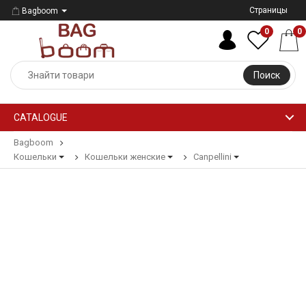
Страницы
Bagboom
0
0
Поиск
CATALOGUE
Bagboom
Кошельки
Кошельки женские
Canpellini