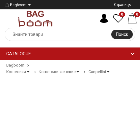
Страницы
Bagboom
0
0
Поиск
CATALOGUE
Bagboom
Кошельки
Кошельки женские
Canpellini