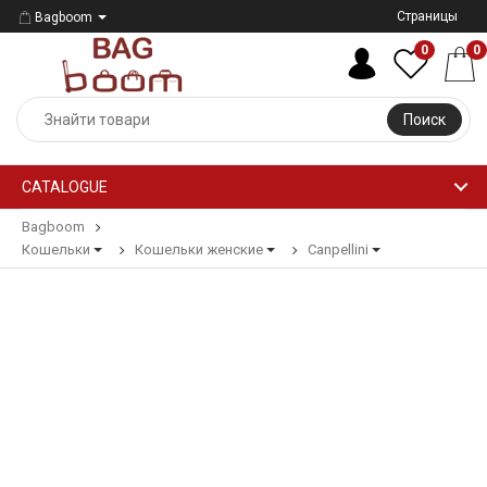
Страницы
Bagboom
0
0
Поиск
CATALOGUE
Bagboom
Кошельки
Кошельки женские
Canpellini