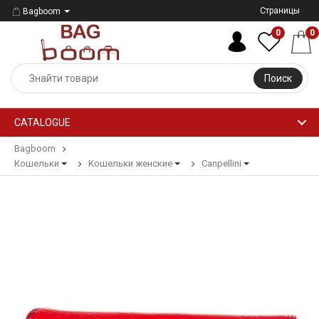
Страницы
Bagboom
0
0
Поиск
CATALOGUE
Bagboom
Кошельки
Кошельки женские
Canpellini