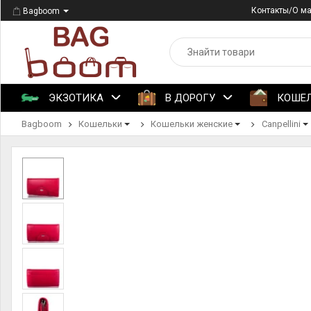
Контакты/О м
Bagboom
ЭКЗОТИКА
В ДОРОГУ
КОШЕ
Bagboom
Кошельки
Кошельки женские
Canpellini