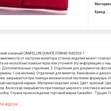
Материа
Бренд
ский кожаный CANPELLINI (КАНПЕЛЛИНИ) SHI2033-1
зависимости от настроек монитора оттенок изделия может отличат
та на нескольких компьютерах или уточните эту информацию у на
 3. Дополнительные отделения: 3. Отделения для документов, фоток
рманы: 1 (на молнии). Отделения для визиток, банковских и дискон
ая, закрывается при помощи механической застежки-фермуара. Н
ый накладной карман. Материал изделия: кожа. Цвет: красный. Цве
7 см. Аксессуар закрывается при помощи широкого хлястика и мех
обку. Страна происхождения торговой марки Canpellini - Турция. Г
и відгук...