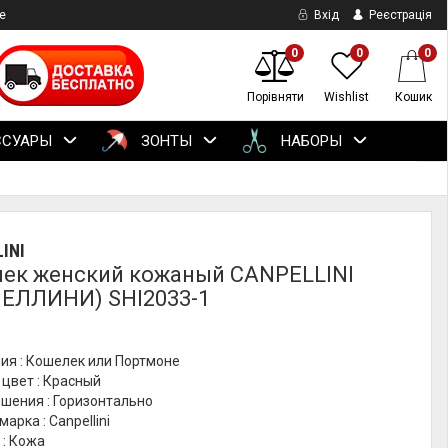
е
Вхід
Реєстрація
0
0
0
Порівняти
Wishlist
Кошик
ССУАРЫ
ЗОНТЫ
НАБОРЫ
INI
ек женский кожаный CANPELLINI
ЕЛЛИНИ) SHI2033-1
ия : Кошелек или Портмоне
цвет : Красный
шения : Горизонтально
арка : Canpellini
 : Кожа