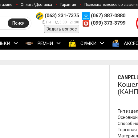
агазине
Оплата/Доставка
Гарантия
Пользовательское соглашени
(063) 231-7375
(067) 887-0880
Пн—Нд 8:30—21:00
(099) 373-3799
Поиск
Задать вопрос
ЛЬКИ
РЕМНИ
СУМКИ
АКСЕ
CANPELL
Кошел
(КАНП
Тип издел
Основной 
Способ но
Торговая м
Материал