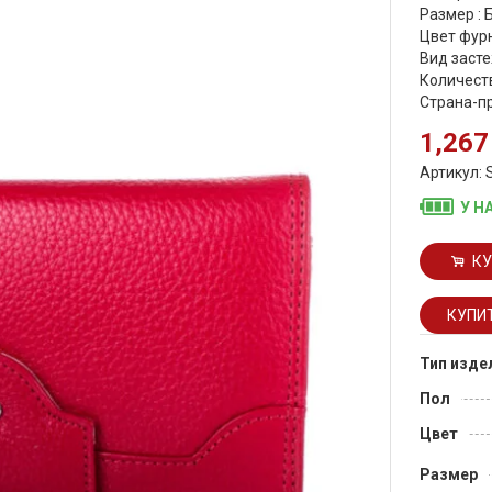
Размер :
Цвет фурн
Вид засте
Количеств
Страна-п
1,267
Артикул: 
У Н
КУ
Тип изде
Пол
Цвет
Размер