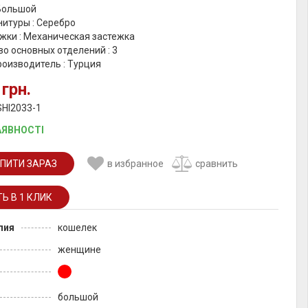
 Большой
итуры : Серебро
жки : Механическая застежка
о основных отделений : 3
роизводитель : Турция
 грн.
SHI2033-1
АЯВНОСТІ
ПИТИ ЗАРАЗ
в избранное
сравнить
лия
кошелек
женщине
большой