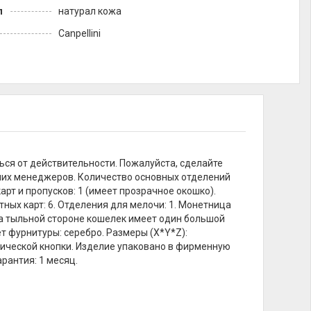
л
натурал кожа
Canpellini
ься от действительности. Пожалуйста, сделайте
ших менеджеров. Количество основных отделений
арт и пропусков: 1 (имеет прозрачное окошко).
тных карт: 6. Отделения для мелочи: 1. Монетница
а тыльной стороне кошелек имеет один большой
т фурнитуры: серебро. Размеры (X*Y*Z):
анической кнопки. Изделие упаковано в фирменную
арантия: 1 месяц.