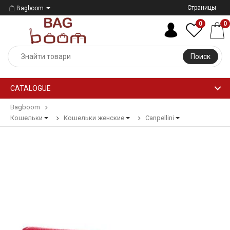
Страницы
Bagboom
0
0
Поиск
CATALOGUE
Bagboom
Кошельки
Кошельки женские
Canpellini