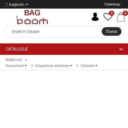
Страницы
Bagboom
0
0
Поиск
CATALOGUE
Bagboom
Кошельки
Кошельки женские
Desisan