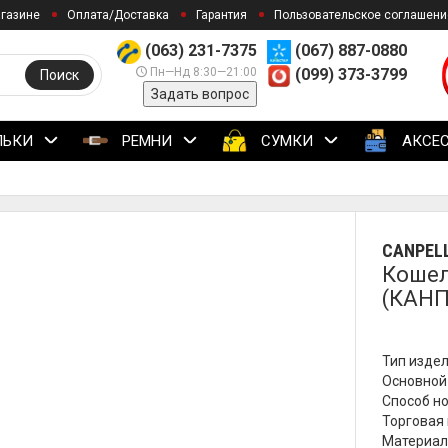
агазине
Оплата/Доставка
Гарантия
Пользовательское соглашени
(063) 231-7375
(067) 887-0880
Пн—Нд 8:30—21:00
(099) 373-3799
Поиск
Задать вопрос
ЛЬКИ
РЕМНИ
СУМКИ
АКСЕ
CANPELL
Кошел
(КАНП
Тип издел
Основной 
Способ но
Торговая м
Материал