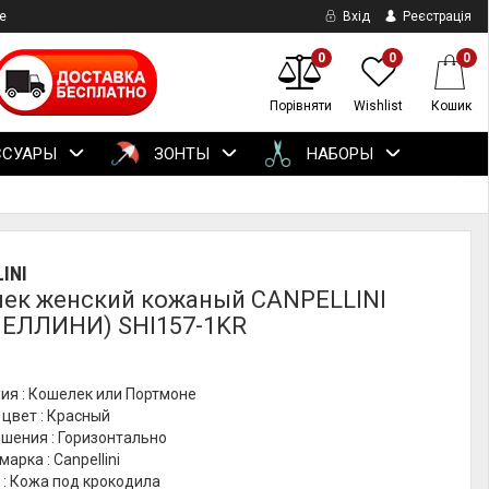
е
Вхід
Реєстрація
0
0
0
Порівняти
Wishlist
Кошик
ССУАРЫ
ЗОНТЫ
НАБОРЫ
INI
ек женский кожаный CANPELLINI
ЕЛЛИНИ) SHI157-1KR
ия : Кошелек или Портмоне
цвет : Красный
шения : Горизонтально
арка : Canpellini
 : Кожа под крокодила