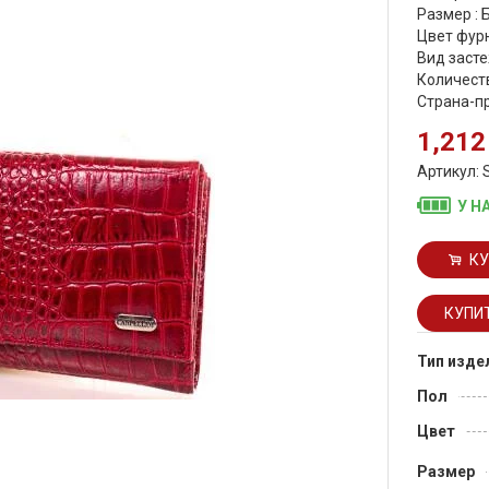
Размер :
Цвет фурн
Вид засте
Количеств
Страна-п
1,212
Артикул: 
У Н
КУ
Тип изде
Пол
Цвет
Размер