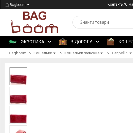
Контакты/О м
Bagboom
ЭКЗОТИКА
В ДОРОГУ
КОШЕ
Bagboom
Кошельки
Кошельки женские
Canpellini