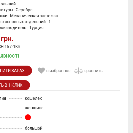
 Большой
итуры : Серебро
жки : Механическая застежка
о основных отделений : 1
роизводитель : Турция
 грн.
SHI157-1KR
АЯВНОСТІ
ПИТИ ЗАРАЗ
в избранное
сравнить
лия
кошелек
женщине
большой