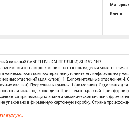
Материа
Бренд
ский кожаный CANPELLINI (КАНПЕЛЛИНИ) SHI157-1KR
зависимости от настроек монитора оттенок изделия может отличат
та на нескольких компьютерах или уточните эту информацию у наш
сновных отделений (для купюр): 1. Дополнительные отделения: 4. 
ачные окошки). Прорезные карманы: 1 (на молнии). Отделения для в
ированная кожа под крокодила. Цвет: темно-красный. Цвет фурнитур
крывается при помощи клапана и механической кнопки с фронтальн
лие упаковано в фирменную картонную коробку. Страна происхождени
и відгук...