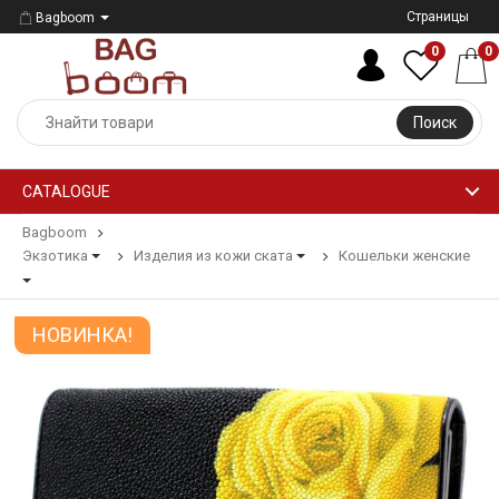
Страницы
Bagboom
0
0
Поиск
CATALOGUE
Bagboom
Экзотика
Изделия из кожи ската
Кошельки женские
НОВИНКА!