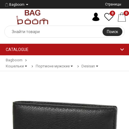
Страницы
Bagboom
0
0
Поиск
CATALOGUE
Bagboom
Кошельки
Портмоне мужские
Desisan