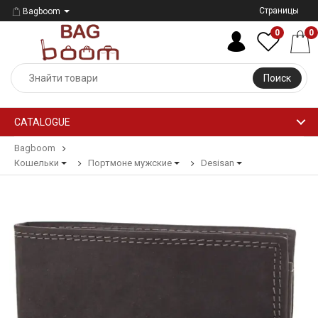
Страницы
Bagboom
0
0
Поиск
CATALOGUE
Bagboom
Кошельки
Портмоне мужские
Desisan