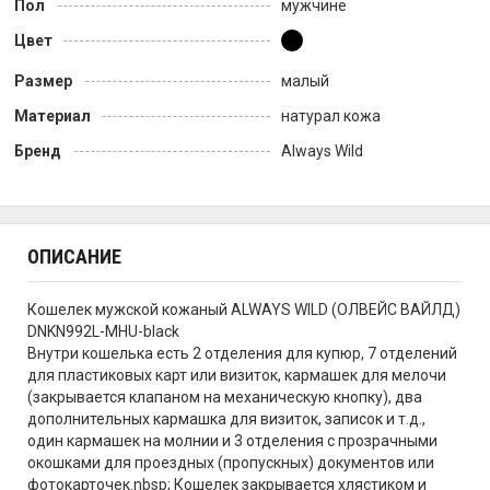
Пол
мужчине
Цвет
Размер
малый
Материал
натурал кожа
Бренд
Always Wild
ОПИСАНИЕ
Кошелек мужской кожаный ALWAYS WILD (ОЛВЕЙС ВАЙЛД)
DNKN992L-MHU-black
Внутри кошелька есть 2 отделения для купюр, 7 отделений
для пластиковых карт или визиток, кармашек для мелочи
(закрывается клапаном на механическую кнопку), два
дополнительных кармашка для визиток, записок и т.д.,
один кармашек на молнии и 3 отделения с прозрачными
окошками для проездных (пропускных) документов или
фотокарточек.nbsp; Кошелек закрывается хлястиком и