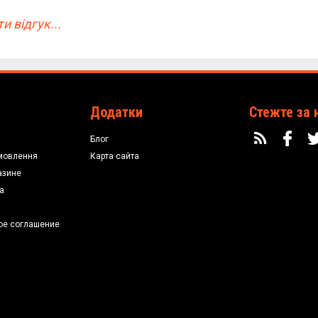
и відгук...
Додатки
Стежте за 
Блог
мовлення
Карта сайта
азине
а
ое соглашение