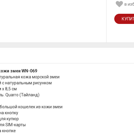
в из
кожи змеи WN-069
туральная кожа морской змеи
й с натуральным рисунком
 х 8,5 см
ь: Quarro (Тайланд)
большой кошелек из кожи змеи
на кнопку
для купюр
ля SIM-карты
 кнопке