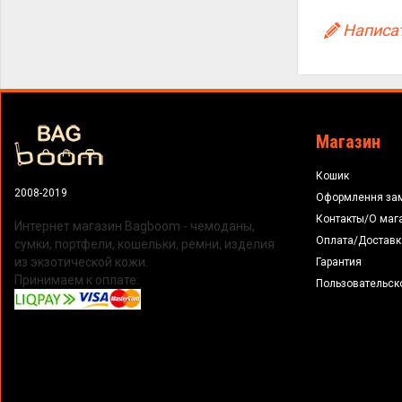
Написат
Магазин
Кошик
2008-2019
Оформлення за
Контакты/О маг
Интернет магазин Bagboom - чемоданы,
Оплата/Доставк
сумки, портфели, кошельки, ремни, изделия
из экзотической кожи.
Гарантия
Принимаем к оплате:
Пользовательск