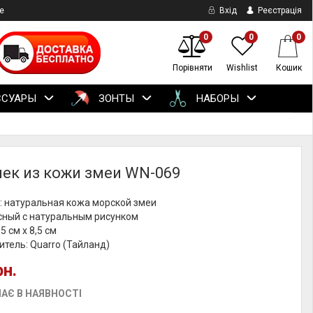
е
Вхід
Реєстрація
0
0
0
Порівняти
Wishlist
Кошик
ССУАРЫ
ЗОНТЫ
НАБОРЫ
ек из кожи змеи WN-069
: натуральная кожа морской змеи
сный с натуральным рисунком
5 см х 8,5 см
тель: Quarro (Тайланд)
рн.
АЄ В НАЯВНОСТІ