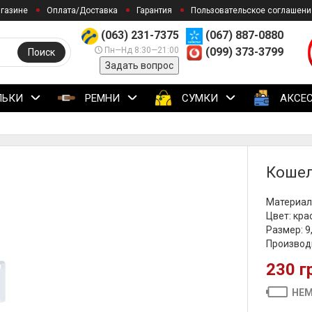
агазине
Оплата/Доставка
Гарантия
Пользовательское соглашени
(063) 231-7375
(067) 887-0880
Пн—Нд 8:30—21:00
(099) 373-3799
Поиск
Задать вопрос
ЛЬКИ
РЕМНИ
СУМКИ
АКСЕ
Кошел
Материал
Цвет: кра
Размер: 9,
Производи
230 г
НЕМ