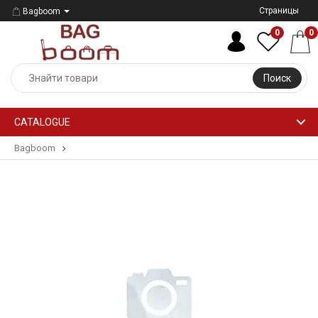
Страницы
Bagboom
0
0
Поиск
CATALOGUE
Bagboom