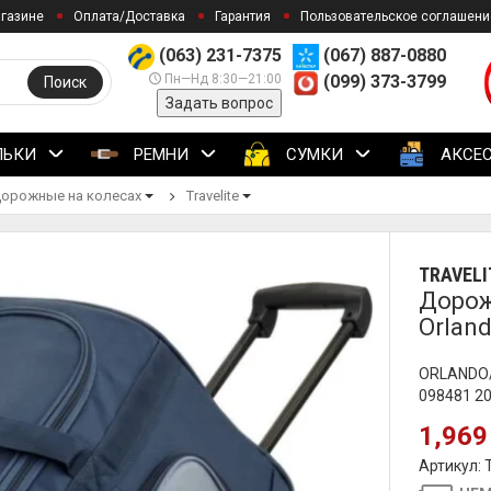
агазине
Оплата/Доставка
Гарантия
Пользовательское соглашени
(063) 231-7375
(067) 887-0880
Пн—Нд 8:30—21:00
(099) 373-3799
Поиск
Задать вопрос
ЛЬКИ
РЕМНИ
СУМКИ
АКСЕ
орожные на колесах
Travelite
TRAVELI
Дорож
Orlan
ORLANDO/N
098481 2
1,969
Артикул: 