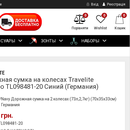
е
Вхід
Реєстрація
0
0
0
Порівняти
Wishlist
Кошик
ССУАРЫ
ЗОНТЫ
НАБОРЫ
TE
ная сумка на колесах Travelite
do TL098481-20 Синий (Германия)
avy Дорожная сумка на 2 колесах (73л,2,7кг) (70x35x33см)
0 Германия
 грн.
TL098481-20