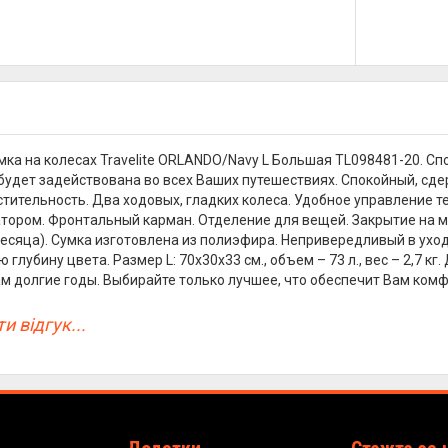
ка на колесах Travelite ORLANDO/Navy L Большая TL098481-20. С
будет задействована во всех Ваших путешествиях. Спокойный, сде
тительность. Два ходовых, гладких колеса. Удобное управление 
атором. Фронтальный карман. Отделение для вещей. Закрытие на м
 месяца). Сумка изготовлена из полиэфира. Непривередливый в уход
 глубину цвета. Размер L: 70х30х33 см., объем – 73 л., вес – 2,7 
м долгие годы. Выбирайте только лучшее, что обеспечит Вам комфо
и відгук...