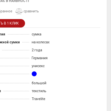
АЄ В НАЯВНОСТІ
бранное
сравнить
лия
сумка
жной сумки
на колесах
2 года
Германия
унисекс
большой
л
текстиль
Travelite