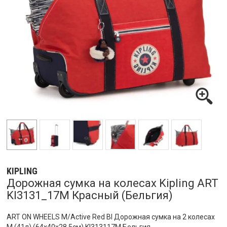
KIPLING
Дорожная сумка на колесах Kipling ART
KI3131_17M Красный (Бельгия)
ART ON WHEELS M/Active Red Bl Дорожная сумка на 2 колесах
M (41л) (64x40x28,5см) KI313117M Бельгия