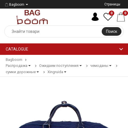
Страницы
Bagboom
0
0
Поиск
CATALOGUE
Bagboom
Распродажа
Ожидаем поступления
чемоданы
сумки дорожные
Xingruida