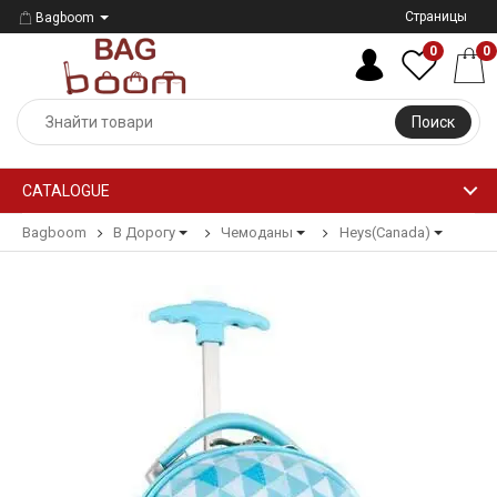
Страницы
Bagboom
0
0
Поиск
CATALOGUE
Bagboom
В Дорогу
Чемоданы
Heys(Canada)