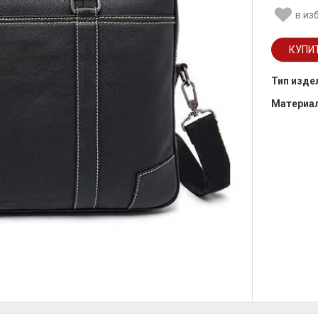
в из
Тип изде
Материа