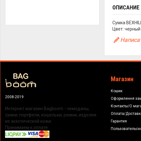
ОПИСАНИЕ
Cумка BEXHIL
Цвет: черный
Написат
Магазин
Кошик
2008-2019
Оформлення за
Контакты/О маг
Интернет магазин Bagboom - чемоданы,
Оплата/Доставк
сумки, портфели, кошельки, ремни, изделия
из экзотической кожи.
Гарантия
Принимаем к оплате:
Пользовательск