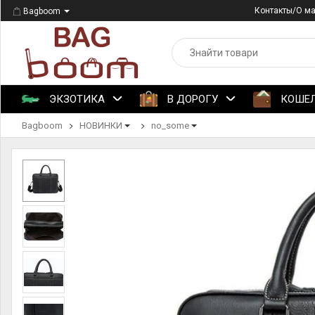
Контакты/О м
Bagboom
ЭКЗОТИКА
В ДОРОГУ
КОШЕ
Bagboom
НОВИНКИ
no_some