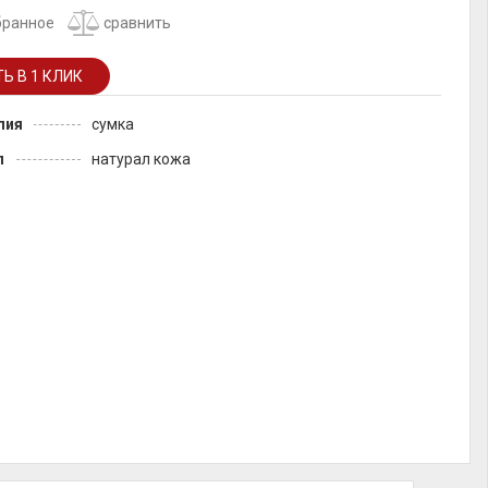
бранное
сравнить
лия
сумка
л
натурал кожа