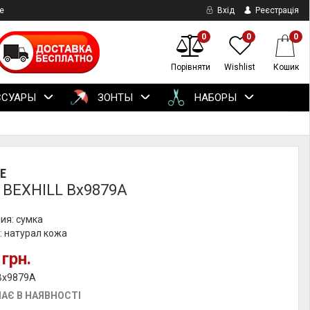
е
Вхід
Реєстрація
0
0
0
Порівняти
Wishlist
Кошик
ССУАРЫ
ЗОНТЫ
НАБОРЫ
E
 BEXHILL Bx9879A
ия: сумка
: натурал кожа
 грн.
 Bx9879A
АЄ В НАЯВНОСТІ