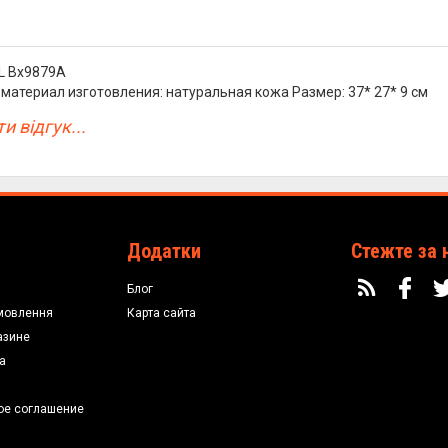
L Bx9879A
 материал изготовления: натуральная кожа Размер: 37* 27* 9 см
и відгук...
Додатки
Стежте за 
Блог
мовлення
Карта сайта
азине
а
ое соглашение