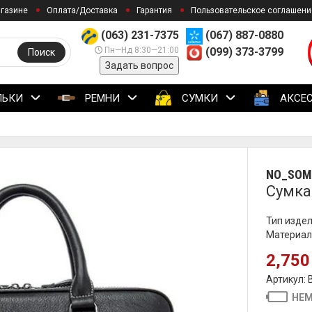
агазине
Оплата/Доставка
Гарантия
Пользовательское соглашени
(063) 231-7375
(067) 887-0880
Пн—Нд 8:30—21:00
(099) 373-3799
Поиск
Задать вопрос
ЛЬКИ
РЕМНИ
СУМКИ
АКСЕ
NO_SOM
Cумка
Тип издел
Материал
2,750
Артикул:
НЕМ