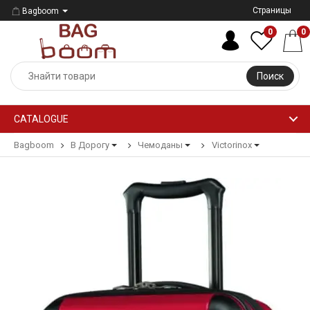
Страницы
Bagboom
0
0
Поиск
CATALOGUE
Bagboom
В Дорогу
Чемоданы
Victorinox