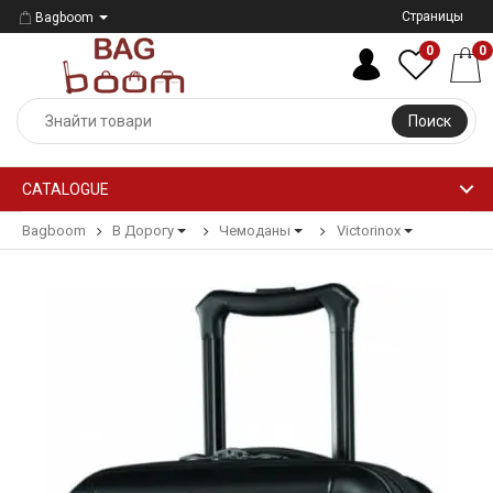
Страницы
Bagboom
0
0
Поиск
CATALOGUE
Bagboom
В Дорогу
Чемоданы
Victorinox