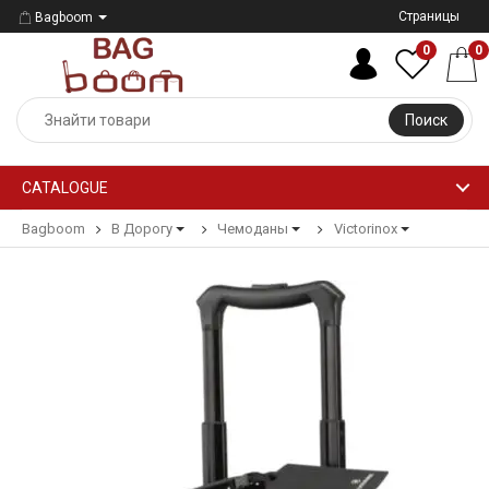
Страницы
Bagboom
0
0
Поиск
CATALOGUE
Bagboom
В Дорогу
Чемоданы
Victorinox