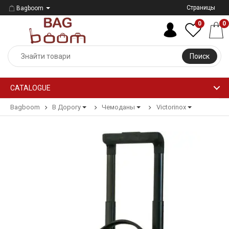
Страницы
Bagboom
0
0
Поиск
CATALOGUE
Bagboom
В Дорогу
Чемоданы
Victorinox