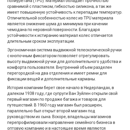
полиуретана (TPU). Материал обладает прочностью
сравнимой с пластиком, гибкостью силикона, а так же
имеет повышенную устойчивость к перепадам температур.
Отличительной особенностью колес из TPU материала
является снижение шума до минимума при качении
чемодана по неровной поверхности. Благодаря
устойчивости к истиранию материал колес отличается
длительным сроком эксплуатации.
Эргономичная система выдвижной телескопической ручки
с кнопочным фиксатором позволяет отрегулировать
высоту выдвижной ручки для дополнительного удобства и
комфорта пользователя. Внутренний объем разделен
перегородкой на два отделения и имеет ремни для
фиксации вещей и дополнительные карманы.
История компании берет свое начало в Нидерландах, в
далеком 1938 году, где супруги Ван Зуйлен открыли свой
первый магазин по продаже багажа и товаров для
путешествий. В 1960 году магазин был расширен,
параллельно был открыт второй магазин под
руководством их сына. Вскоре, владельцы магазинов
перепрофилировали направление семейного бизнеса в
оптовую компанию и в настоящее время являются