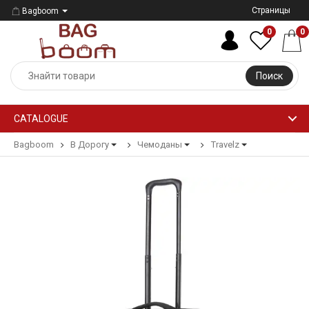
Страницы
Bagboom
0
0
Поиск
CATALOGUE
Bagboom
В Дорогу
Чемоданы
Travelz