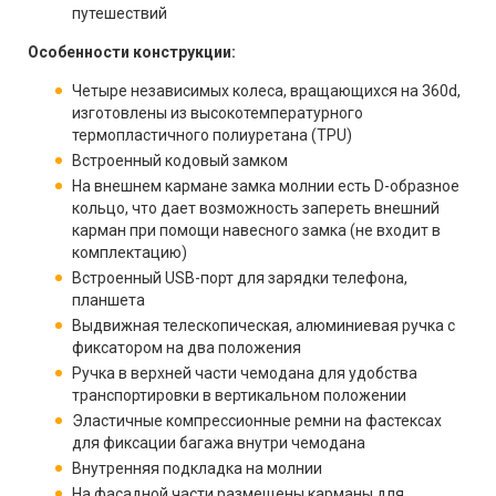
путешествий
Особенности конструкции:
Четыре независимых колеса, вращающихся на 360d,
изготовлены из высокотемпературного
термопластичного полиуретана (TPU)
Встроенный кодовый замком
На внешнем кармане замка молнии есть D-образное
кольцо, что дает возможность запереть внешний
карман при помощи навесного замка (не входит в
комплектацию)
Встроенный USB-порт для зарядки телефона,
планшета
Выдвижная телескопическая, алюминиевая ручка с
фиксатором на два положения
Ручка в верхней части чемодана для удобства
транспортировки в вертикальном положении
Эластичные компрессионные ремни на фастексах
для фиксации багажа внутри чемодана
Внутренняя подкладка на молнии
На фасадной части размещены карманы для