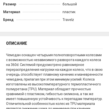
Размер
большой
Материал
пластик
Бренд
Travelz
ОПИСАНИЕ
Чемодан оснащен четырьмя полноповоротными колесами
с возможностью независимого разворота каждого колеса
на 360d. Системой предусмотрено равномерное
перераспределения нагрузки на каждое колесо, что в свою
очередь способствует плавному качению и маневренности
чемодана, прилагая при этом минимум усилий. Колеса
изготовлены из высокотемпературного термопластичного
полиуретана (TPU). Материал обладает прочностью
сравнимой с пластиком, гибкостью силикона, а так же
имеет повышенную устойчивость к перепадам температур.
Отличительной особенностью колес из TPU материала
является снижение шума до минимума при качении