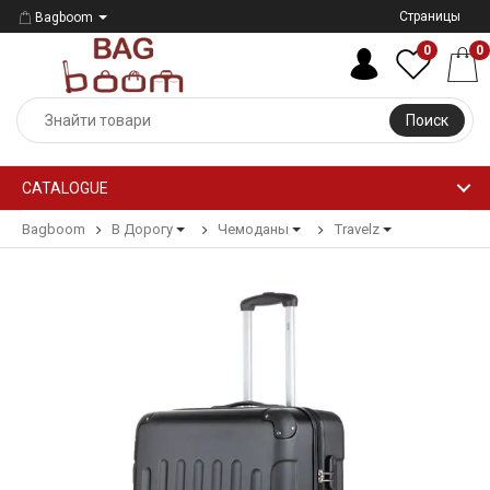
Страницы
Bagboom
0
0
Поиск
CATALOGUE
Bagboom
В Дорогу
Чемоданы
Travelz