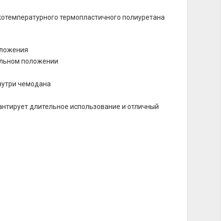
котемпературного термопластичного полиуретана
оложения
кальном положении
нутри чемодана
нтирует длительное использование и отличный