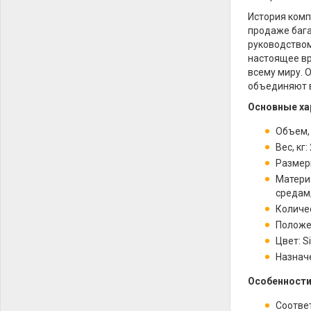
История комп
продаже бага
руководством
настоящее вр
всему миру. 
объединяют в
Основные ха
Объем, 
Вес, кг: 
Размеры
Матери
средам
Количес
Положе
Цвет: S
Назнач
Особенности
Соотве