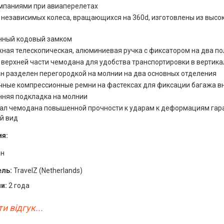
мпаниями при авиаперелетах
 независимых колеса, вращающихся на 360d, изготовлены из высо
нный кодовый замком
ная телескопическая, алюминиевая ручка с фиксатором на два п
в верхней части чемодана для удобства транспортировки в верти
н разделен перегородкой на молнии на два основных отделения
чные компрессионные ремни на фастексах для фиксации багажа в
нняя подкладка на молнии
ал чемодана повышенной прочности к ударам к деформациям гара
й вид
я:
ан
ль:
TravelZ (Netherlands)
и:
2 года
и відгук...