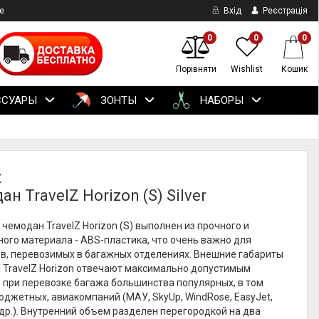
е
Вхід
Реєстрація
0
0
0
Порівняти
Wishlist
Кошик
ССУАРЫ
ЗОНТЫ
НАБОРЫ
Z
н TravelZ Horizon (S) Silver
чемодан TravelZ Horizon (S) выполнен из прочного и
ого материала - ABS-пластика, что очень важно для
в, перевозимых в багажных отделениях. Внешние габариты
 TravelZ Horizon отвечают максимально допустимым
 при перевозке багажа большинства популярных, в том
юджетных, авиакомпаний (МАУ, SkyUp, WindRose, EasyJet,
 др.). Внутренний объем разделен перегородкой на два