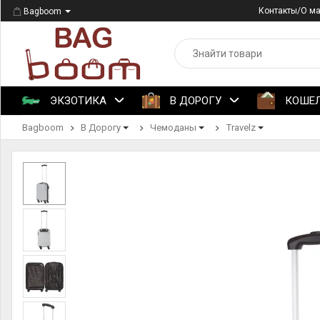
Контакты/О м
Bagboom
ЭКЗОТИКА
В ДОРОГУ
КОШЕ
Bagboom
В Дорогу
Чемоданы
Travelz