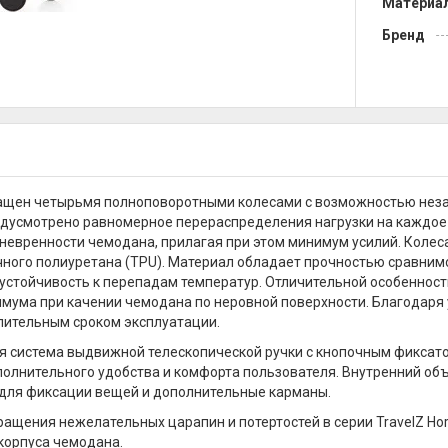
Материа
Бренд
щен четырьмя полноповоротными колесами с возможностью незав
дусмотрено равномерное перераспределения нагрузки на каждое к
невренности чемодана, прилагая при этом минимум усилий. Колес
ного полиуретана (TPU). Материал обладает прочностью сравнимой
стойчивость к перепадам температур. Отличительной особенност
мума при качении чемодана по неровной поверхности. Благодаря 
лительным сроком эксплуатации.
 система выдвижной телескопической ручки с кнопочным фиксат
полнительного удобства и комфорта пользователя. Внутренний об
для фиксации вещей и дополнительные карманы.
ащения нежелательных царапин и потертостей в серии TravelZ Ho
корпуса чемодана.