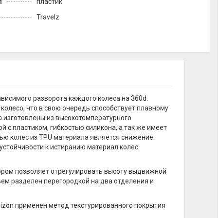
л
пластик
Travelz
исимого разворота каждого колеса на 360d.
олесо, что в свою очередь способствует плавному
а изготовлены из высокотемпературного
 с пластиком, гибкостью силикона, а так же имеет
ью колес из TPU материала является снижение
устойчивости к истиранию материал колес
ором позволяет отрегулировать высоту выдвижной
ъем разделен перегородкой на два отделения и
rizon применен метод текстурированного покрытия