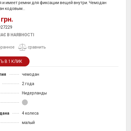
я и имеет ремни для фиксации вещей внутри. Чемодан
н кодовым...
 грн.
927229
АЄ В НАЯВНОСТІ
бранное
сравнить
лия
чемодан
2 года
Нидерланды
дана
4 колеса
малый