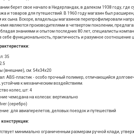
ании берет свое начало в Нидерландах, в далеком 1938 году, где 
жа и товаров для путешествий. В 1960 году магазин был расширен
 их сына. Вскоре, владельцы магазинов перепрофилировали напра
емя являются производителями в четвертом поколении, предлаг
Обладая знаниями и опытом последних 80 лет, специалисты компа
 себе функциональность, практичность и разумное соотношение ц
рактеристики:
л: 35
2.5
 (внешние), см: 54x34x20
ал: ABS-пластик - особо прочный полимер, отличающийся долгове
, устойчив к механическим воздействиям.
тво колес, шт: 4
ние чемодана на колесах: вертикально
ilver (серебро)
ение: для авиаперелетов, деловых поездок и путешествий
 конструкции:
тствует минимально ограниченным размерам ручной клади, ут