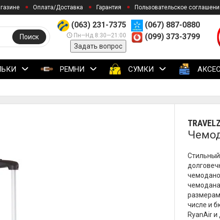
агазине
Оплата/Доставка
Гарантия
Пользовательское соглашени
(063) 231-7375
(067) 887-0880
Пн—Нд 8:30—21:00
(099) 373-3799
Поиск
Задать вопрос
ЛЬКИ
РЕМНИ
СУМКИ
АКСЕ
TRAVEL
Чемода
Стильный 
долговечн
чемодано
чемодана
размерам
числе и б
RyanAir и