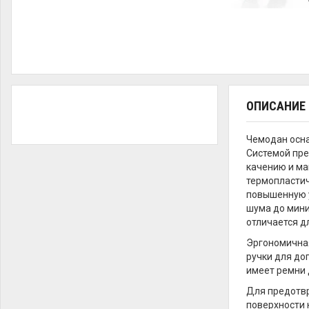
ОПИСАНИЕ
Чемодан осна
Системой пре
качению и ма
термопластич
повышенную у
шума до мини
отличается д
Эргономичная
ручки для до
имеет ремни 
Для предотвр
поверхности 