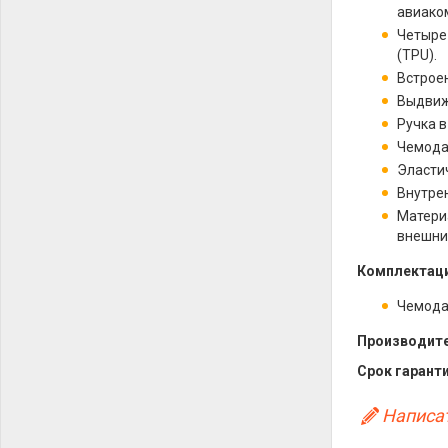
авиако
Четыре
(TPU).
Встрое
Выдвиж
Ручка 
Чемода
Эласти
Внутре
Матери
внешни
Комплектаци
Чемод
Производите
Срок гаранти
Написат