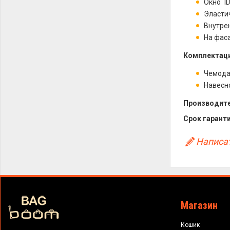
Окно `I
Эласти
Внутре
На фас
Комплектаци
Чемод
Навесн
Производите
Срок гаранти
Написат
Магазин
Кошик