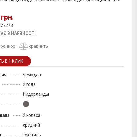
 грн.
927278
АЄ В НАЯВНОСТІ
бранное
сравнить
лия
чемодан
2 года
Нидерланды
дана
2 колеса
средний
л
текстиль