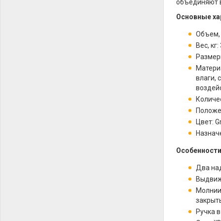
объединяют в
Основные ха
Объем, 
Вес, кг: 
Размеры
Матери
влаги, 
воздейс
Количес
Положе
Цвет: G
Назнач
Особенности
Два на
Выдвиж
Молнии
закрыт
Ручка 