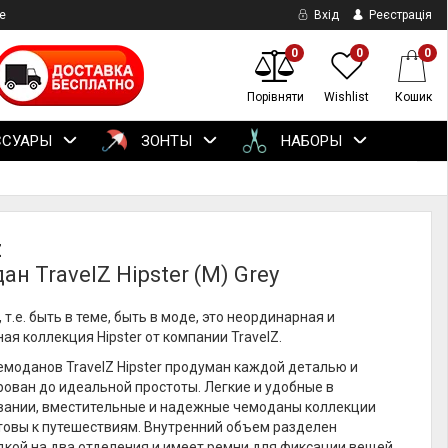
е
Вхід
Реєстрація
0
0
0
Порівняти
Wishlist
Кошик
ССУАРЫ
ЗОНТЫ
НАБОРЫ
Z
н TravelZ Hipster (M) Grey
`, т.е. быть в теме, быть в моде, это неординарная и
я коллекция Hipster от компании TravelZ.
моданов TravelZ Hipster продуман каждой деталью и
ован до идеальной простоты. Легкие и удобные в
вании, вместительные и надежные чемоданы коллекции
отовы к путешествиям. Внутренний объем разделен
дкой на два отделения и имеет ремни для фиксации вещей