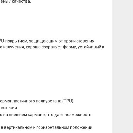
ены / качества.
им PU-покрытием, защищающим от проникновения
го излучения, хорошо сохраняет форму, устойчивый к
термопластичного полиуретана (TPU)
оложения
о на внешнем кармане, что дает возможность
и в вертикальном и горизонтальном положении