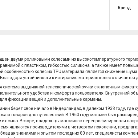
Бренд
щен двумя роликовыми колесами из высокотемпературного термо
равнимой с пластиком, гибкостью силикона, а так же имеет повыш
й особенностью колес из TPU материала является снижение шума
 Благодаря устойчивости к истиранию материал колес отличается
 система выдвижной телескопической ручки с кнопочным фиксат
полнительного удобства и комфорта пользователя. Внутренний об
для фиксации вещей и дополнительные карманы.
ании берет свое начало в Нидерландах, в далеком 1938 году, где 
жа и товаров для путешествий. В 1960 году магазин был расширен
 их сына. Вскоре, владельцы магазинов перепрофилировали напра
емя являются производителями в четвертом поколении, предлаг
Обладая знаниями и опытом последних 80 лет, специалисты компа