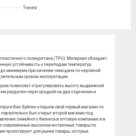
Travelz
пластичного полиуретана (TPU). Материал обладает
енную устойчивость к перепадам температур.
 до минимума при качении чемодана по неровной
 длительным сроком эксплуатации.
ором позволяет отрегулировать высоту выдвижной
ъем разделен перегородкой на два отделения и
супруги Ван Зуйлен открыли свой первый магазин по
, параллельно был открыт второй магазин под
вление семейного бизнеса в оптовую компанию и в
ая современные высококачественные товары по
нии проектируют для рынка товары, которые