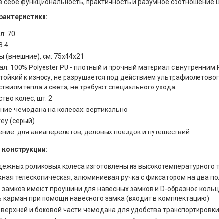
 себе функциональность, практичность и разумное соотношение ц
рактеристики:
л: 70
3.4
 (внешние), см: 75x44x21
ал: 100% Polyester PU - плотный и прочный материал с внутренн
стойкий к износу, не разрушается под действием ультрафиолетово
твиям тепла и света, не требуют специального ухода.
тво колес, шт: 2
ние чемодана на колесах: вертикально
rey (серый)
ение: для авиаперелетов, деловых поездок и путешествий
 конструкции:
дежных роликовых колеса изготовлены из высокотемпературного 
ная телескопическая, алюминиевая ручка с фиксатором на два п
 замков имеют проушини для навесных замков и D-образное кольц
ь карман при помощи навесного замка (входит в комплектацию)
в верхней и боковой части чемодана для удобства транспортировк