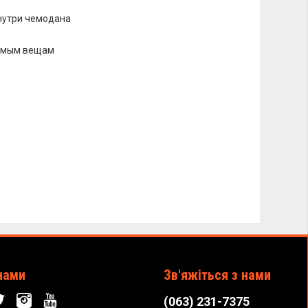
нутри чемодана
димым вещам
нами
Зв'яжіться з нами
(063) 231-7375