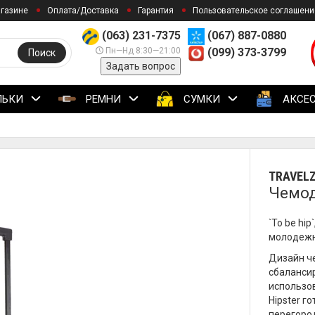
агазине
Оплата/Доставка
Гарантия
Пользовательское соглашени
(063) 231-7375
(067) 887-0880
Пн—Нд 8:30—21:00
(099) 373-3799
Поиск
Задать вопрос
ЛЬКИ
РЕМНИ
СУМКИ
АКСЕ
TRAVEL
Чемода
`To be hip
молодежна
Дизайн че
сбалансир
использо
Hipster г
перегоро