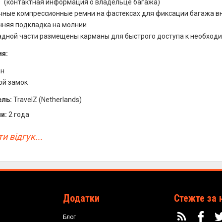
D` (контактная информация о владельце багажа)
чные компрессионные ремни на фастексах для фиксации багажа в
нняя подкладка на молнии
адной части размещены карманы для быстрого доступа к необхо
я:
ан
ой замок
ль:
TravelZ (Netherlands)
и:
2 года
и відгук...
Додатки
Стежте за 
Блог