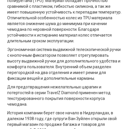
полиуретана (TPU). Материал обладает прочностью
сравнимой с пластиком, гибкостью силикона, а так же
имеет повышенную устойчивость к перепадам температур.
Отличительной особенностью колес из TPU материала
является снижение шума до минимума при качении
чемодана по неровной поверхности. Благодаря
устойчивости к истиранию материал колес отличается
длительным сроком эксплуатации.
Эргономичная система выдвижной телескопической ручки
с кнопочным фиксатором позволяет отрегулировать
высоту выдвижной ручки для дополнительного удобства и
комфорта пользователя. Внутренний объем разделен
перегородкой на два отделения и имеет ремни для
фиксации вещей и дополнительные карманы.
Для предотвращения нежелательных царапин и
потертостей в серии TravelZ Diamond применен метод
текстурированного покрытия поверхности корпуса
чемодана.
История компании берет свое начало в Нидерландах, в
далеком 1938 году, где супруги Ван Зуйлен открыли свой
первый магазин по продаже багажа и товаров для