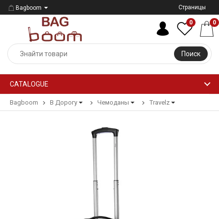
Страницы
Bagboom
0
0
Поиск
CATALOGUE
Bagboom
В Дорогу
Чемоданы
Travelz