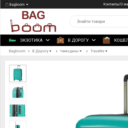
Контакты/О м
Bagboom
ЭКЗОТИКА
В ДОРОГУ
КОШЕ
Bagboom
В Дорогу
Чемоданы
Travelite