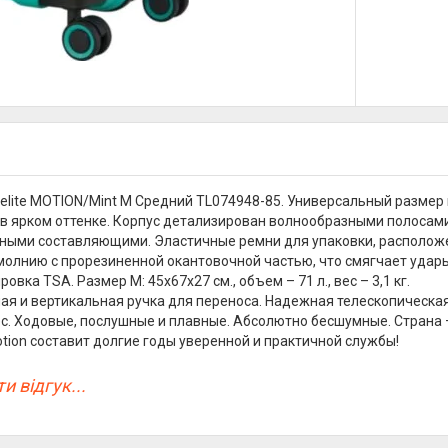
elite MOTION/Mint M Средний TL074948-85. Универсальный размер 
 в ярком оттенке. Корпус детализирован волнообразными полосами
ыми составляющими. Эластичные ремни для упаковки, расположен
молнию с прорезиненной окантовочной частью, что смягчает удар
ровка TSA. Размер M: 45х67х27 см., объем – 71 л., вес – 3,1 кг.
ая и вертикальная ручка для переноса. Надежная телескопическая 
с. Ходовые, послушные и плавные. Абсолютно бесшумные. Страна –
tion составит долгие годы уверенной и практичной службы!
и відгук...