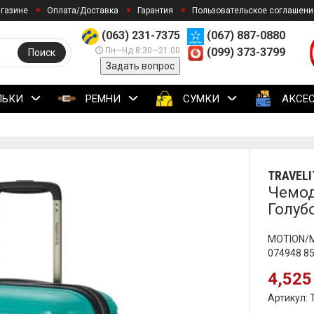
агазине
Оплата/Доставка
Гарантия
Пользовательское соглашени
(063) 231-7375
(067) 887-0880
Пн—Нд 8:30—21:00
(099) 373-3799
Поиск
Задать вопрос
ЛЬКИ
РЕМНИ
СУМКИ
АКСЕ
TRAVELI
Чемод
Голуб
MOTION/Mi
074948 8
4,525
Артикул: 