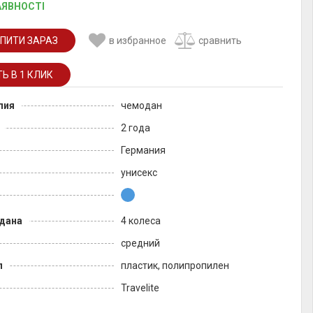
АЯВНОСТІ
ПИТИ ЗАРАЗ
в избранное
сравнить
лия
чемодан
2 года
Германия
унисекс
дана
4 колеса
средний
л
пластик, полипропилен
Travelite