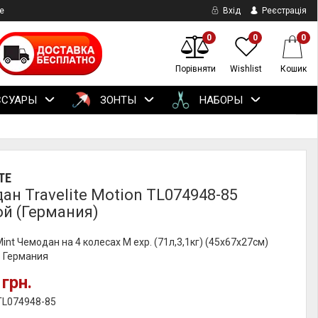
е
Вхід
Реєстрація
0
0
0
Порівняти
Wishlist
Кошик
ССУАРЫ
ЗОНТЫ
НАБОРЫ
TE
ан Travelite Motion TL074948-85
ой (Германия)
nt Чемодан на 4 колесах M exp. (71л,3,1кг) (45x67x27см)
5 Германия
 грн.
TL074948-85