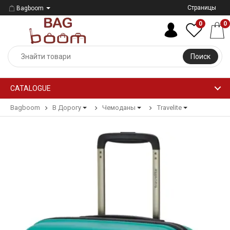
Страницы
Bagboom
0
0
Поиск
CATALOGUE
Bagboom
В Дорогу
Чемоданы
Travelite