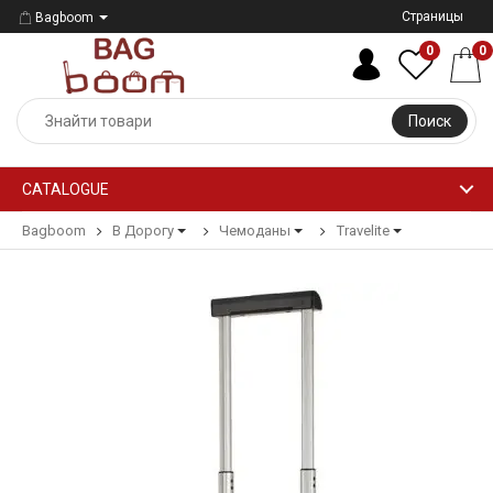
Страницы
Bagboom
0
0
Поиск
CATALOGUE
Bagboom
В Дорогу
Чемоданы
Travelite