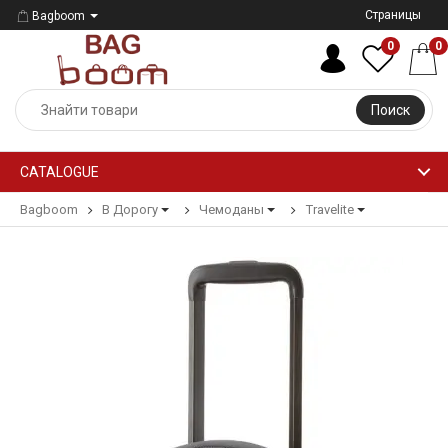
Страницы
Bagboom
0
0
Поиск
CATALOGUE
Bagboom
В Дорогу
Чемоданы
Travelite