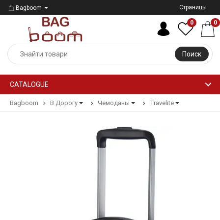
Страницы
Bagboom
0
0
Поиск
CATALOGUE
Bagboom
В Дорогу
Чемоданы
Travelite