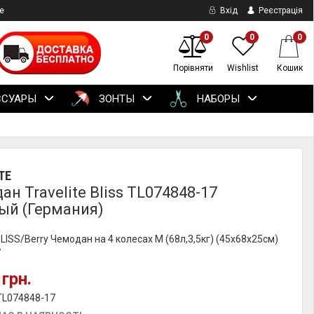
е
Вхід
Реєстрація
0
0
0
Порівняти
Wishlist
Кошик
ССУАРЫ
ЗОНТЫ
НАБОРЫ
TE
н Travelite Bliss TL074848-17
ый (Германия)
 BLISS/Berry Чемодан на 4 колесах M (68л,3,5кг) (45x68x25см)
7
 грн.
TL074848-17