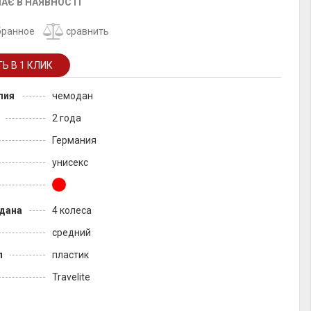
АЄ В НАЯВНОСТІ
бранное
сравнить
лия
чемодан
2 года
Германия
унисекс
дана
4 колеса
средний
л
пластик
Travelite