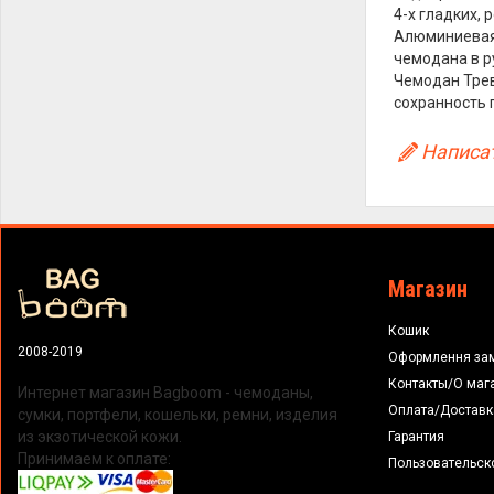
4-х гладких,
Алюминиевая 
чемодана в р
Чемодан Трев
сохранность 
Написат
Магазин
Кошик
2008-2019
Оформлення за
Контакты/О маг
Интернет магазин Bagboom - чемоданы,
Оплата/Доставк
сумки, портфели, кошельки, ремни, изделия
из экзотической кожи.
Гарантия
Принимаем к оплате:
Пользовательск