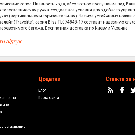
 роликовых колес. Плавность хода, абсолютное послушание под Ваш
телескопическая ручка, создает все условия для удобного управл
уках (вертикальная и горизонтальная). Четыре устойчивых ножки, 
елайт (Travelite), серия Bliss TL074848-17 составит надежную слу
перевозимого багажа. Бесплатная доставка по Киеву и Украине.
и відгук...
Додатки
Стежте за 
Блог
мовлення
Карта сайта
азине
а
ое соглашение