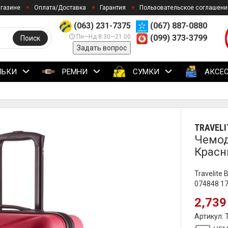
агазине
Оплата/Доставка
Гарантия
Пользовательское соглашени
(063) 231-7375
(067) 887-0880
Пн—Нд 8:30—21:00
(099) 373-3799
Поиск
Задать вопрос
ЛЬКИ
РЕМНИ
СУМКИ
АКСЕ
TRAVELI
Чемода
Красн
Travelite
074848 1
2,739
Артикул: 