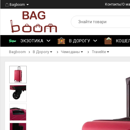
Контакты/О м
Bagboom
ЭКЗОТИКА
В ДОРОГУ
КОШЕ
Bagboom
В Дорогу
Чемоданы
Travelite