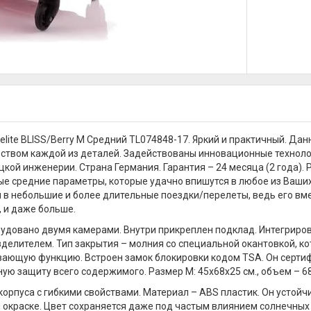
elite BLISS/Berry M Средний TL074848-17. Яркий и практичный. Д
ством каждой из деталей. Задействованы инновационные технолог
кой инженерии. Страна Германия. Гарантия – 24 месяца (2 года). 
е средние параметры, которые удачно впишутся в любое из Ваши
 в небольшие и более длительные поездки/перелеты, ведь его вме
 и даже больше.
удовано двумя камерами. Внутри прикреплен подклад. Интегриро
делителем. Тип закрытия – молния со специальной окантовкой, к
ающую функцию. Встроен замок блокировки кодом TSA. Он серти
ю защиту всего содержимого. Размер M: 45x68x25 см., объем – 68 л.
корпуса с гибкими свойствами. Материал – ABS пластик. Он устой
 окраске. Цвет сохраняется даже под частым влиянием солнечных