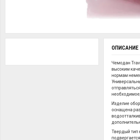
ОПИСАНИЕ
Чемодан Trav
высоким каче
нормам немец
Универсальны
отправляться
необходимое,
Изделие обор
оснащена раз
водоотталкив
дополнительну
Твердый тип 
подвергается