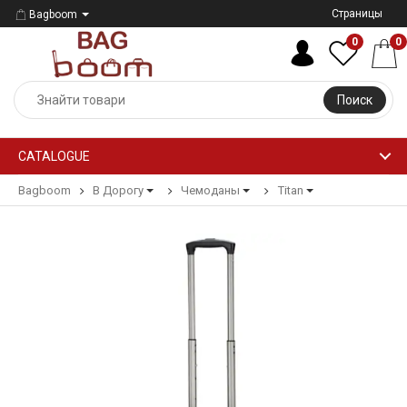
Страницы
Bagboom
0
0
Поиск
CATALOGUE
Bagboom
В Дорогу
Чемоданы
Titan