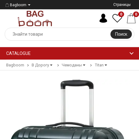
Страницы
Bagboom
0
0
Поиск
CATALOGUE
Bagboom
В Дорогу
Чемоданы
Titan