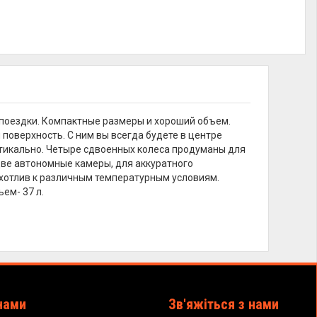
 поездки. Компактные размеры и хороший объем.
поверхность. С ним вы всегда будете в центре
тикально. Четыре сдвоенных колеса продуманы для
две автономные камеры, для аккуратного
ихотлив к различным температурным условиям.
ъем- 37 л.
нами
Зв'яжіться з нами