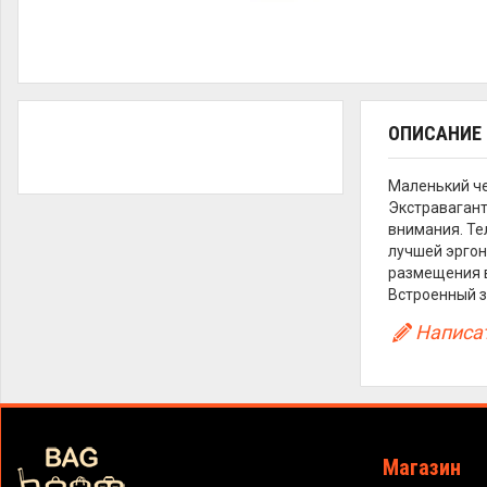
ОПИСАНИЕ
Маленький че
Экстравагант
внимания. Те
лучшей эргон
размещения в
Встроенный за
Написат
Магазин