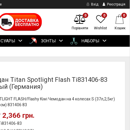
е
Вхід
Реєстрація
0
0
0
Порівняти
Wishlist
Кошик
ССУАРЫ
ЗОНТЫ
НАБОРЫ
н Titan Spotlight Flash Ti831406-83
ый (Германия)
TLIGHT FLASH/Flashy Kiwi Чемодан на 4 колесах S (37л,2,5кг)
см) 831406 83
2,366 грн.
.
Ti831406-83