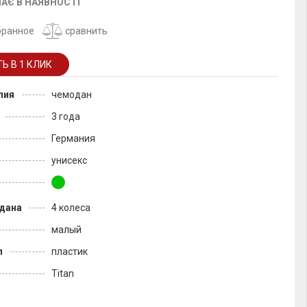
АЄ В НАЯВНОСТІ
бранное
сравнить
лия
чемодан
3 года
Германия
унисекс
дана
4 колеса
малый
л
пластик
Titan