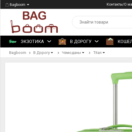
Контакты/О м
Bagboom
ЭКЗОТИКА
В ДОРОГУ
КОШЕ
Bagboom
В Дорогу
Чемоданы
Titan