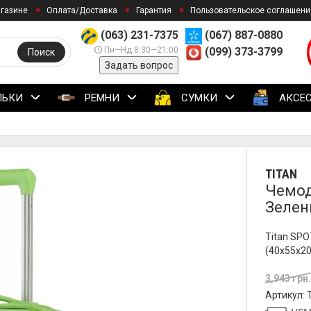
агазине
Оплата/Доставка
Гарантия
Пользовательское соглашени
(063) 231-7375
(067) 887-0880
Пн—Нд 8:30—21:00
(099) 373-3799
Поиск
Задать вопрос
ЛЬКИ
РЕМНИ
СУМКИ
АКСЕ
TITAN
Чемода
Зелен
Titan SPO
(40x55x20
3,943 грн
Артикул: 