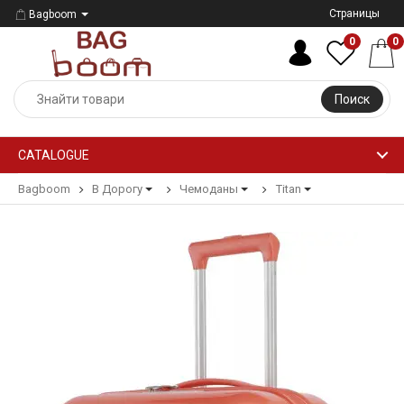
Страницы
Bagboom
0
0
Поиск
CATALOGUE
Bagboom
В Дорогу
Чемоданы
Titan