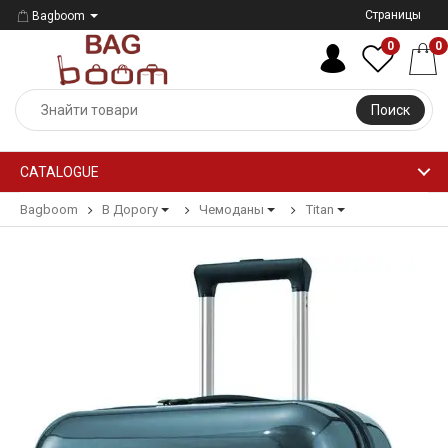
Страницы
Bagboom
0
0
Поиск
CATALOGUE
Bagboom
В Дорогу
Чемоданы
Titan