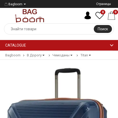
Страницы
Bagboom
0
0
Поиск
CATALOGUE
Bagboom
В Дорогу
Чемоданы
Titan