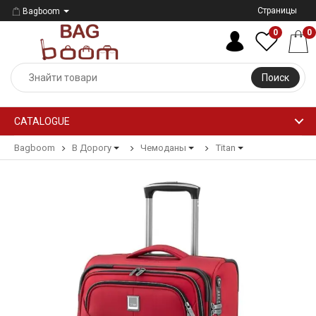
Страницы
Bagboom
0
0
Поиск
CATALOGUE
Bagboom
В Дорогу
Чемоданы
Titan