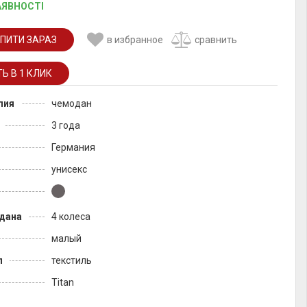
АЯВНОСТІ
ПИТИ ЗАРАЗ
в избранное
сравнить
лия
чемодан
3 года
Германия
унисекс
дана
4 колеса
малый
л
текстиль
Titan