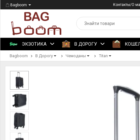
Контакты/О м
Bagboom
ЭКЗОТИКА
В ДОРОГУ
КОШЕ
Bagboom
В Дорогу
Чемоданы
Titan