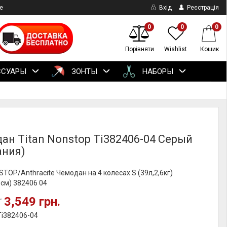
е
Вхід
Реєстрація
0
0
0
Порівняти
Wishlist
Кошик
ССУАРЫ
ЗОНТЫ
НАБОРЫ
ан Titan Nonstop Ti382406-04 Серый
ания)
STOP/Anthracite Чемодан на 4 колесах S (39л,2,6кг)
см) 382406 04
3,549 грн.
.
Ti382406-04