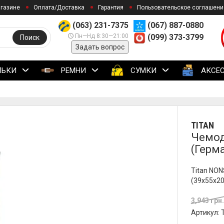
агазине
Оплата/Доставка
Гарантия
Пользовательское соглашени
(063) 231-7375
(067) 887-0880
Пн—Нд 8:30—21:00
(099) 373-3799
Поиск
Задать вопрос
ЛЬКИ
РЕМНИ
СУМКИ
АКСЕ
TITAN
Чемод
(Герм
Titan NON
(39x55x20
3,943 грн
Артикул: 