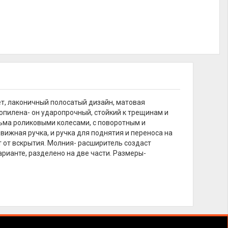
т, лаконичный полосатый дизайн, матовая
ропилена- он ударопрочный, стойкий к трещинам и
ма роликовыми колесами, с поворотным и
жная ручка, и ручка для поднятия и переноса на
т от вскрытия. Молния- расширитель создаст
рианте, разделено на две части. Размеры-