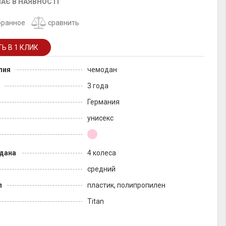
АЄ В НАЯВНОСТІ
бранное
сравнить
лия
чемодан
3 года
Германия
унисекс
дана
4 колеса
средний
л
пластик, полипропилен
Titan