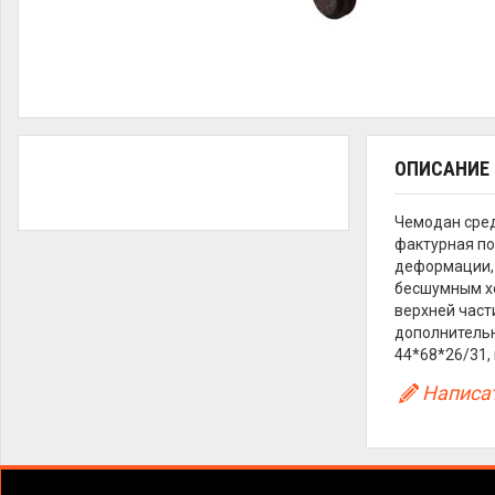
ОПИСАНИЕ
Чемодан сред
фактурная по
деформации, 
бесшумным хо
верхней част
дополнительн
44*68*26/31, в
Написат