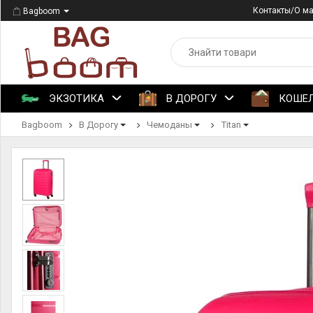
Контакты/О м
Bagboom
ЭКЗОТИКА
В ДОРОГУ
КОШЕ
Bagboom
В Дорогу
Чемоданы
Titan