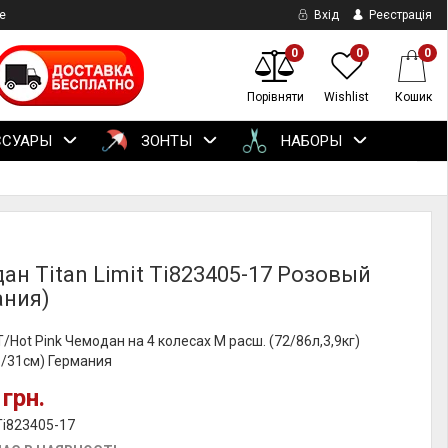
е
Вхід
Реєстрація
0
0
0
Порівняти
Wishlist
Кошик
ССУАРЫ
ЗОНТЫ
НАБОРЫ
ан Titan Limit Ti823405-17 Розовый
ания)
IT/Hot Pink Чемодан на 4 колесах M расш. (72/86л,3,9кг)
6/31см) Германия
 грн.
Ti823405-17