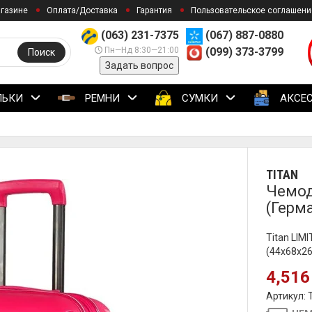
агазине
Оплата/Доставка
Гарантия
Пользовательское соглашени
(063) 231-7375
(067) 887-0880
Пн—Нд 8:30—21:00
(099) 373-3799
Поиск
Задать вопрос
ЛЬКИ
РЕМНИ
СУМКИ
АКСЕ
TITAN
Чемод
(Герм
Titan LIM
(44x68x2
4,516
Артикул: 