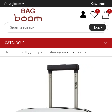
Страницы
Bagboom
0
0
Поиск
CATALOGUE
Bagboom
В Дорогу
Чемоданы
Titan