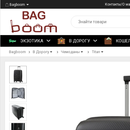
Контакты/О м
Bagboom
ЭКЗОТИКА
В ДОРОГУ
КОШЕ
Bagboom
В Дорогу
Чемоданы
Titan