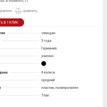
АЄ В НАЯВНОСТІ
бранное
сравнить
лия
чемодан
3 года
Германия
унисекс
дана
4 колеса
средний
л
пластик, полипропилен
Titan