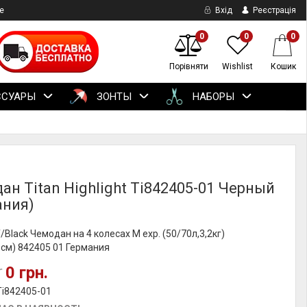
е
Вхід
Реєстрація
0
0
0
Порівняти
Wishlist
Кошик
ССУАРЫ
ЗОНТЫ
НАБОРЫ
ан Titan Highlight Ti842405-01 Черный
ания)
/Black Чемодан на 4 колесах M exp. (50/70л,3,2кг)
см) 842405 01 Германия
0 грн.
.
Ti842405-01