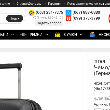
агазине
Оплата/Доставка
Гарантия
Пользовательское соглашени
(063) 231-7375
(067) 887-0880
Пн—Нд 8:30—21:00
(099) 373-3799
Поиск
Задать вопрос
ЛЬКИ
РЕМНИ
СУМКИ
АКСЕ
TITAN
Чемод
(Герм
HIGHLIGHT
(46x67x28
4,728 грн
Артикул: 