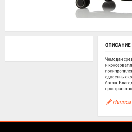
ОПИСАНИЕ
Чемодан сред
и консервати
полипропилен
сдвоенных ко
багаж. Благо
пространство
Написат