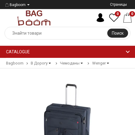
Страницы
Bagboom
0
0
Поиск
CATALOGUE
Bagboom
В Дорогу
Чемоданы
Wenger