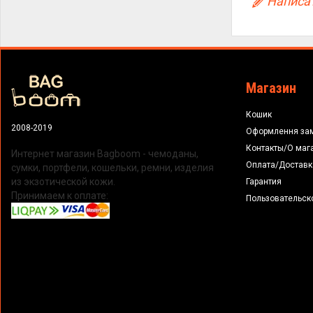
Написат
Магазин
Кошик
2008-2019
Оформлення за
Контакты/О маг
Интернет магазин Bagboom - чемоданы,
Оплата/Доставк
сумки, портфели, кошельки, ремни, изделия
из экзотической кожи.
Гарантия
Принимаем к оплате:
Пользовательск