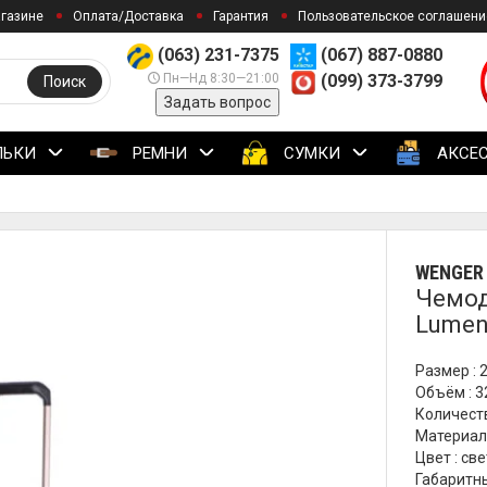
агазине
Оплата/Доставка
Гарантия
Пользовательское соглашени
(063) 231-7375
(067) 887-0880
Пн—Нд 8:30—21:00
(099) 373-3799
Поиск
Задать вопрос
ЛЬКИ
РЕМНИ
СУМКИ
АКСЕ
WENGER
Чемод
Lumen
Размер : 2
Объём : 3
Количеств
Материал
Цвет : св
Габаритны