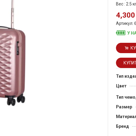
Вес : 2.5 к
4,300
Артикул: 
У Н
КУ
Тип изде
Цвет
Тип чемо
Размер
Материа
Бренд