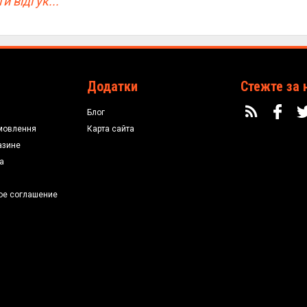
и відгук...
Додатки
Стежте за 
Блог
мовлення
Карта сайта
азине
а
ое соглашение