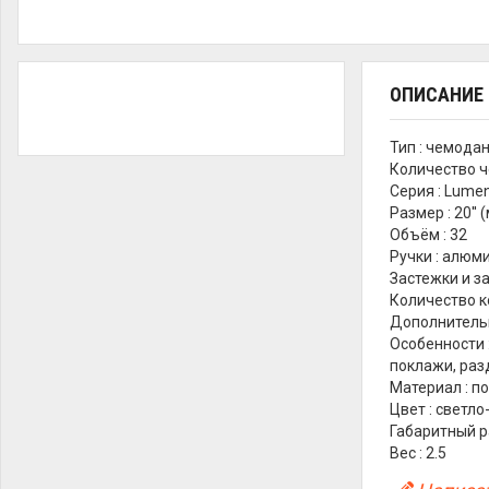
ОПИСАНИЕ
Тип : чемода
Количество ч
Серия : Lume
Размер : 20''
Объём : 32
Ручки : алюм
Застежки и з
Количество ко
Дополнительн
Особенности 
поклажи, раз
Материал : п
Цвет : светл
Габаритный ра
Вес : 2.5