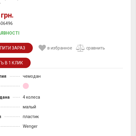
г
 грн.
606496
АЯВНОСТІ
ПИТИ ЗАРАЗ
в избранное
сравнить
лия
чемодан
дана
4 колеса
малый
л
пластик
Wenger