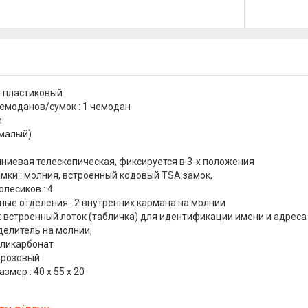
н пластиковый
емоданов/сумок : 1 чемодан
n
 (малый)
иниевая телескопическая, фиксируется в 3-х положения
амки : молния, встроенный кодовый TSA замок,
лесиков : 4
ые отделения : 2 внутренних кармана на молнии
: встроенный лоток (табличка) для идентификации имени и адрес
делитель на молнии,
оликарбонат
о-розовый
змер : 40 x 55 x 20