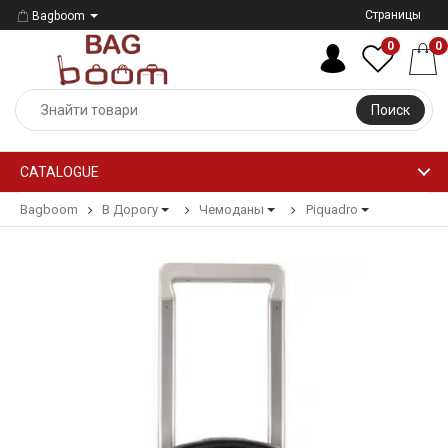
Страницы
Bagboom
0
0
Поиск
CATALOGUE
Bagboom
В Дорогу
Чемоданы
Piquadro