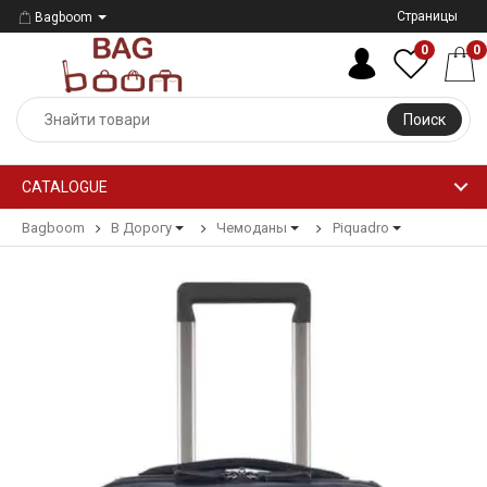
Страницы
Bagboom
0
0
Поиск
CATALOGUE
Bagboom
В Дорогу
Чемоданы
Piquadro