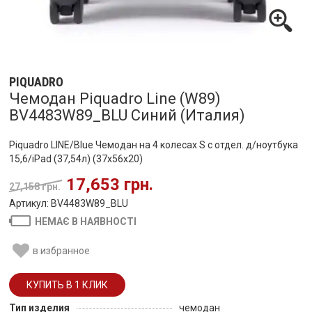
PIQUADRO
Чемодан Piquadro Line (W89)
BV4483W89_BLU Синий (Италия)
Piquadro LINE/Blue Чемодан на 4 колесах S с отдел. д/ноутбука
15,6/iPad (37,54л) (37x56x20)
17,653 грн.
27,158 грн.
Артикул: BV4483W89_BLU
НЕМАЄ В НАЯВНОСТІ
в избранное
Тип изделия
чемодан