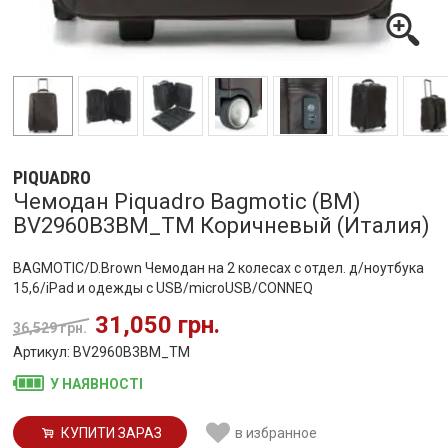
PIQUADRO
Чемодан Piquadro Bagmotic (BM)
BV2960B3BM_TM Коричневый (Италия)
BAGMOTIC/D.Brown Чемодан на 2 колесах с отдел. д/ноутбука
15,6/iPad и одежды с USB/microUSB/CONNEQ
31,050 грн.
36,529 грн.
Артикул: BV2960B3BM_TM
У НАЯВНОСТІ
КУПИТИ ЗАРАЗ
в избранное