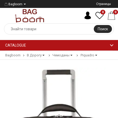
Страницы
Bagboom
0
0
Поиск
CATALOGUE
Bagboom
В Дорогу
Чемоданы
Piquadro